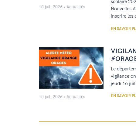
scolaire 202
15 juil. 2026
Actualités
Nouvelles Ac
inscrire les
EN SAVOIR P
VIGILA
⚡ORAG
Le départeme
vigilance o
jeudi 16 jui
EN SAVOIR P
15 juil. 2026
Actualités