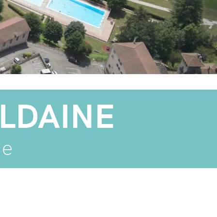
ALDAINE
ue