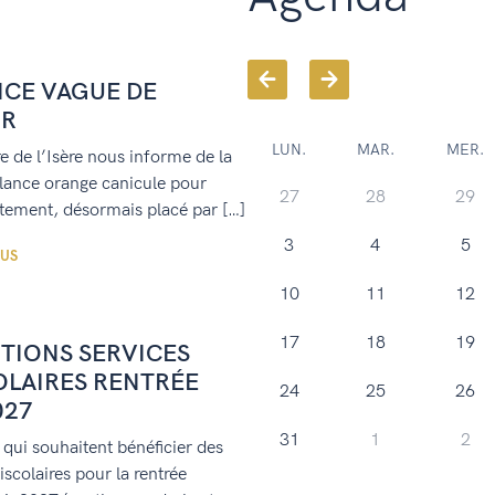
NCE VAGUE DE
UR
LUN.
MAR.
MER.
e de l’Isère nous informe de la
gilance orange canicule pour
27
28
29
tement, désormais placé par […]
3
4
5
LUS
10
11
12
17
18
19
PTIONS SERVICES
OLAIRES RENTRÉE
24
25
26
027
31
1
2
 qui souhaitent bénéficier des
iscolaires pour la rentrée