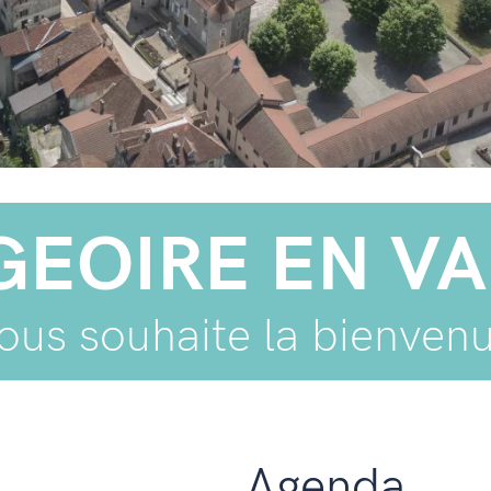
GEOIRE EN V
ous souhaite la bienven
Agenda