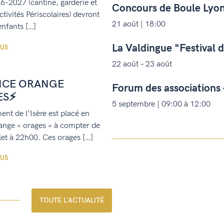
6-2027 (cantine, garderie et
Concours de Boule Lyon
tivités Périscolaires) devront
21 août | 18:00
 enfants […]
La Valdingue "Festival 
LUS
22 août – 23 août
NCE ORANGE
Forum des associations
ES⚡
5 septembre | 09:00 à 12:00
nt de l’Isère est placé en
range « orages » à compter de
llet à 22h00. Ces orages […]
LUS
TOUTE L'ACTUALITÉ