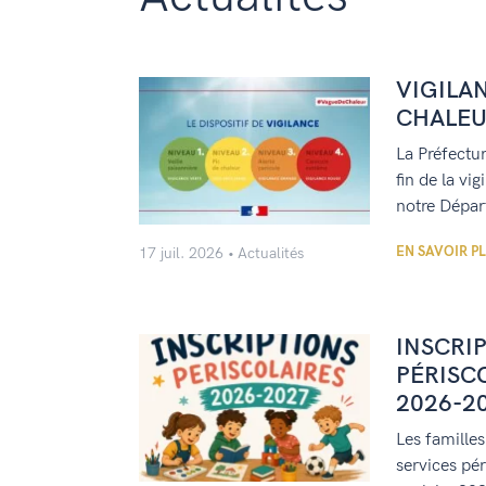
VIGILA
CHALE
La Préfectur
fin de la vi
notre Dépar
EN SAVOIR P
17 juil. 2026
Actualités
INSCRI
PÉRISC
2026-2
Les familles
services pér