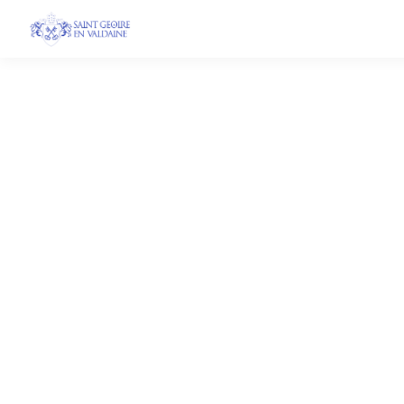
Marché aux fleurs 
Plampalais - Sall
10 mai