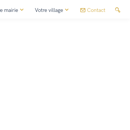
e mairie
Votre village
Contact
Agenda
Marché aux fleurs de l’École de Plampalais – Salle du
Père Marchand