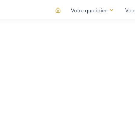
Votre quotidien
Votr
de l'École de
e du Père Marchand