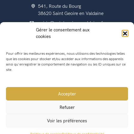
541, Route du Bourg
38620 Saint Geoire en Valdaine
mairie@saintgeoireenvaldaine.fr
Gérer le consentement aux
04 76 07 51 07
cookies
Pour offrir les meilleures expériences, nous utilisons des technologies telles
que les cookies pour stocker et/ou accéder aux informations des appareils
État civil
ainsi qu'enregistrer le comportement de navigation ou les ID uniques sur ce
Titres d’identité
site.
Urbanisme
Recensement militaire
Accepter
Location de salle
Refuser
Conseil Municipal
Voir les préférences
Lettres municipales