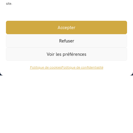
18_juin_2026-ListeDélibérationsAffichage
site.
18_juin_2026-RegistreDélibérations
Accepter
Refuser
Voir les préférences
Politique de cookies
Politique de confidentialité
ACCÈS RAPIDE
Mairie de Saint Geoire en Valdaine
541, Route du Bourg
38620 Saint Geoire en Valdaine
mairie@saintgeoireenvaldaine.fr