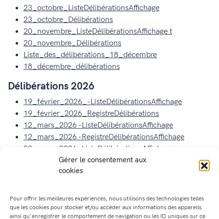
23_octobre_ListeDélibérationsAffichage
23_octobre_Délibérations
20_novembre_ListeDélibérationsAffichage t
20_novembre_Délibérations
Liste_des_délibérations_18_décembre
18_décembre_délibérations
Délibérations 2026
19_février_2026_-ListeDélibérationsAffichage
19_février_2026_RegistreDélibérations
12_mars_2026 -ListeDélibérationsAffichage
12_mars_2026 -RegistreDélibérationsAffichage
20_mars_2026 -ListeDélibérationsAffichage
Gérer le consentement aux
20_mars_2026 -RegistreDélibérationsAffichage
cookies
14_avril_2026-ListeDélibérationsAffichage
14_avril_2026
–
RegistreDélibérationsAffichage
28_mai_2026 -ListeDélibérationsAffichage
Pour offrir les meilleures expériences, nous utilisons des technologies telles
28_mai_202
6
-RegistreDélibérations
que les cookies pour stocker et/ou accéder aux informations des appareils
ainsi qu'enregistrer le comportement de navigation ou les ID uniques sur ce