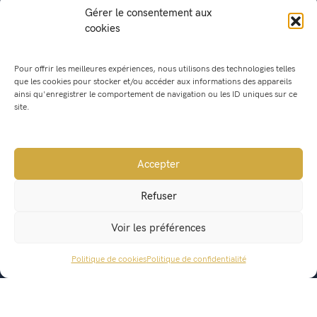
Gérer le consentement aux
cookies
Mairie de Saint Geoire en Valdaine
Pour offrir les meilleures expériences, nous utilisons des technologies telles
que les cookies pour stocker et/ou accéder aux informations des appareils
541, Route du Bourg
ainsi qu'enregistrer le comportement de navigation ou les ID uniques sur ce
38620 Saint Geoire en Valdaine
site.
mairie@saintgeoireenvaldaine.fr
04 76 07 51 07
Accepter
Refuser
État civil
Voir les préférences
Titres d’identité
Urbanisme
Politique de cookies
Politique de confidentialité
ACCÈS RAPIDE
Recensement militaire
Location de salle