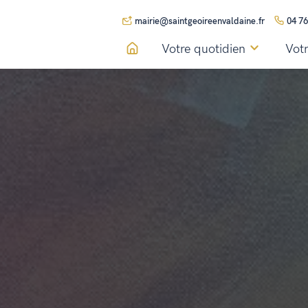
mairie@saintgeoireenvaldaine.fr
04 76
Votre quotidien
Votr