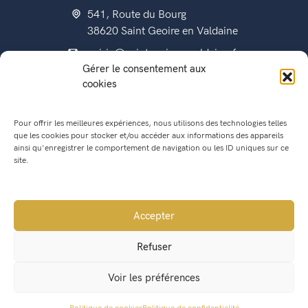
541, Route du Bourg
38620 Saint Geoire en Valdaine
mairie@saintgeoireenvaldaine.fr
Gérer le consentement aux
04 76 07 51 07
cookies
Pour offrir les meilleures expériences, nous utilisons des technologies telles
que les cookies pour stocker et/ou accéder aux informations des appareils
État civil
ainsi qu'enregistrer le comportement de navigation ou les ID uniques sur ce
Titres d’identité
site.
Urbanisme
Recensement militaire
Accepter
Location de salle
Refuser
Conseil Municipal
Voir les préférences
Lettres municipales