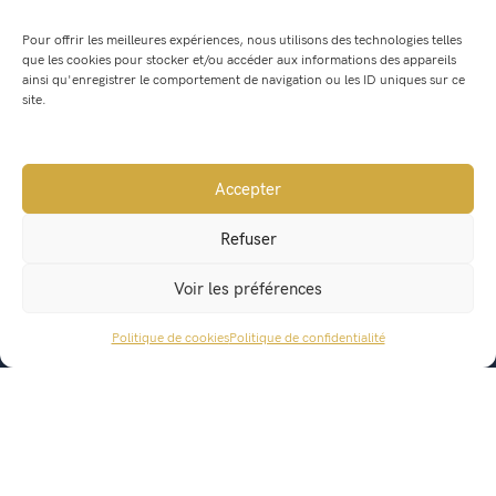
Pour offrir les meilleures expériences, nous utilisons des technologies telles
que les cookies pour stocker et/ou accéder aux informations des appareils
ainsi qu'enregistrer le comportement de navigation ou les ID uniques sur ce
site.
Accepter
Mairie de Saint Geoire en Valdaine
Refuser
541, Route du Bourg
Voir les préférences
38620 Saint Geoire en Valdaine
Politique de cookies
Politique de confidentialité
ACCÈS RAPIDE
mairie@saintgeoireenvaldaine.fr
04 76 07 51 07
État civil