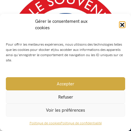
Gérer le consentement aux
cookies
Pour offrir les meilleures expériences, nous utilisons des technologies telles
que les cookies pour stocker et/ou accéder aux informations des appareils
ainsi qu'enregistrer le comportement de navigation ou les ID uniques sur ce
site.
Accepter
Refuser
Voir les préférences
Le Souvenir Français et Comité de Liaison des
Anciens combattants de la Valdaine
Politique de cookies
Politique de confidentialité
ACCÈS RAPIDE
EN SAVOIR PLUS