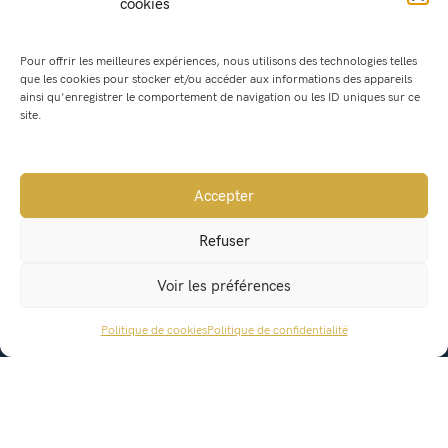
cookies
Pour offrir les meilleures expériences, nous utilisons des technologies telles
que les cookies pour stocker et/ou accéder aux informations des appareils
ainsi qu'enregistrer le comportement de navigation ou les ID uniques sur ce
site.
Accepter
Refuser
Mairie de Saint Geoire en Valdaine
Voir les préférences
541, Route du Bourg
38620 Saint Geoire en Valdaine
Politique de cookies
Politique de confidentialité
ACCÈS RAPIDE
mairie@saintgeoireenvaldaine.fr
04 76 07 51 07