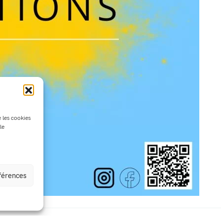
e les cookies
le
éférences