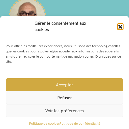
Gérer le consentement aux
cookies
Richard
Pour offrir les meilleures expériences, nous utilisons des technologies telles
MEYER
que les cookies pour stocker et/ou accéder aux informations des appareils
ainsi qu'enregistrer le comportement de navigation ou les ID uniques sur ce
site.
QUARTIER 10
Accepter
Refuser
Route de Chartreuse jusqu’au garage
Voir les préférences
Renault, Place de la Chaffardière, Rue de la
Lambertière, Début de la Route des Mille
Politique de cookies
Politique de confidentialité
ACCÈS RAPIDE
Martyrs côté impair (Le Moulin, le cimetière),