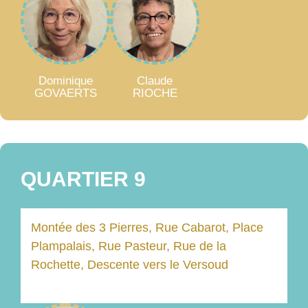
Dominique
Claude
GOVAERTS
RIOCHE
QUARTIER 9
Montée des 3 Pierres, Rue Cabarot, Place
Plampalais, Rue Pasteur, Rue de la
Rochette, Descente vers le Versoud