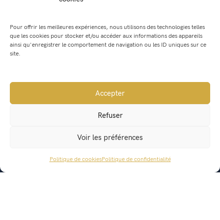
Pierre BONNIN
Pour offrir les meilleures expériences, nous utilisons des technologies telles
que les cookies pour stocker et/ou accéder aux informations des appareils
Gaëlle MACHUS
ainsi qu'enregistrer le comportement de navigation ou les ID uniques sur ce
site.
Jean-Charles BARBERET
Accepter
Refuser
Voir les préférences
Politique de cookies
Politique de confidentialité
ACCÈS RAPIDE