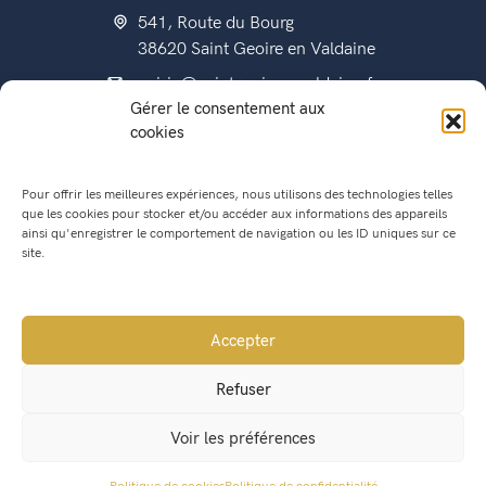
541, Route du Bourg
38620 Saint Geoire en Valdaine
mairie@saintgeoireenvaldaine.fr
Gérer le consentement aux
04 76 07 51 07
cookies
Pour offrir les meilleures expériences, nous utilisons des technologies telles
que les cookies pour stocker et/ou accéder aux informations des appareils
État civil
ainsi qu'enregistrer le comportement de navigation ou les ID uniques sur ce
Titres d’identité
site.
Urbanisme
Recensement militaire
Accepter
Location de salle
Refuser
Conseil Municipal
Voir les préférences
Lettres municipales