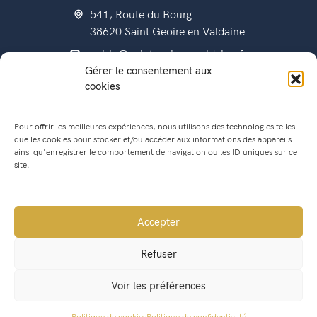
541, Route du Bourg
38620 Saint Geoire en Valdaine
mairie@saintgeoireenvaldaine.fr
Gérer le consentement aux
04 76 07 51 07
cookies
Pour offrir les meilleures expériences, nous utilisons des technologies telles
que les cookies pour stocker et/ou accéder aux informations des appareils
État civil
ainsi qu'enregistrer le comportement de navigation ou les ID uniques sur ce
Titres d’identité
site.
Urbanisme
Recensement militaire
Accepter
Location de salle
Refuser
Conseil Municipal
Voir les préférences
Lettres municipales