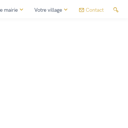
e mairie
Votre village
Contact
Agenda
Diots des vétérans du foot – La Martinette