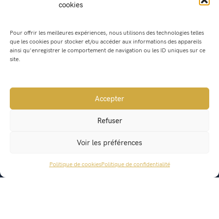
cookies
Pour offrir les meilleures expériences, nous utilisons des technologies telles
que les cookies pour stocker et/ou accéder aux informations des appareils
ainsi qu'enregistrer le comportement de navigation ou les ID uniques sur ce
site.
Accepter
Refuser
Mairie de Saint Geoire en Valdaine
Voir les préférences
541, Route du Bourg
38620 Saint Geoire en Valdaine
Politique de cookies
Politique de confidentialité
ACCÈS RAPIDE
mairie@saintgeoireenvaldaine.fr
04 76 07 51 07