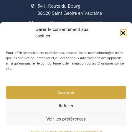
541, Route du Bourg
38620 Saint Geoire en Valdaine
mairie@saintgeoireenvaldaine.fr
Gérer le consentement aux
04 76 07 51 07
cookies
Pour offrir les meilleures expériences, nous utilisons des technologies telles
que les cookies pour stocker et/ou accéder aux informations des appareils
État civil
ainsi qu'enregistrer le comportement de navigation ou les ID uniques sur ce
Titres d’identité
site.
Urbanisme
Recensement militaire
Accepter
Location de salle
Refuser
Conseil Municipal
Voir les préférences
Lettres municipales