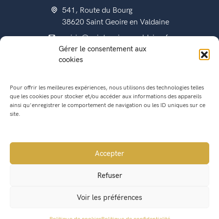
541, Route du Bourg
38620 Saint Geoire en Valdaine
mairie@saintgeoireenvaldaine.fr
Gérer le consentement aux
04 76 07 51 07
cookies
Pour offrir les meilleures expériences, nous utilisons des technologies telles
que les cookies pour stocker et/ou accéder aux informations des appareils
État civil
ainsi qu'enregistrer le comportement de navigation ou les ID uniques sur ce
Titres d’identité
site.
Urbanisme
Recensement militaire
Accepter
Location de salle
Refuser
Conseil Municipal
Voir les préférences
Lettres municipales