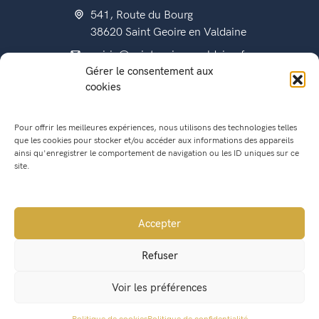
541, Route du Bourg
38620 Saint Geoire en Valdaine
mairie@saintgeoireenvaldaine.fr
Gérer le consentement aux
04 76 07 51 07
cookies
Pour offrir les meilleures expériences, nous utilisons des technologies telles
que les cookies pour stocker et/ou accéder aux informations des appareils
État civil
ainsi qu'enregistrer le comportement de navigation ou les ID uniques sur ce
Titres d’identité
site.
Urbanisme
Recensement militaire
Accepter
Location de salle
Refuser
Conseil Municipal
Voir les préférences
Lettres municipales