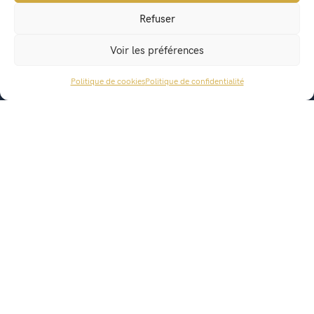
Refuser
mairie@saintgeoireenvaldaine.fr
04 76 07 51 07
Voir les préférences
Politique de cookies
Politique de confidentialité
ACCÈS RAPIDE
État civil
Titres d’identité
Urbanisme
Recensement militaire
Location de salle
Conseil Municipal
Lettres municipales
Agenda
Actualités