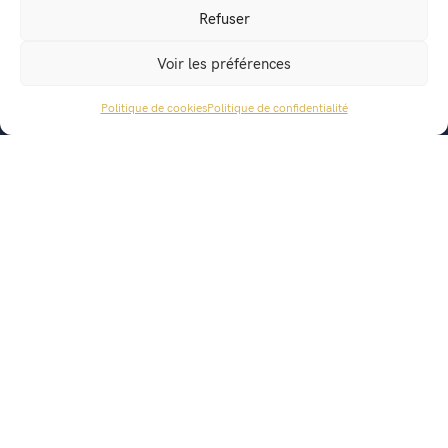
Recensement militaire
Refuser
Location de salle
Voir les préférences
Conseil Municipal
Politique de cookies
Politique de confidentialité
ACCÈS RAPIDE
Lettres municipales
Agenda
Actualités
Offres d’emploi
Horaires d’ouverture au public