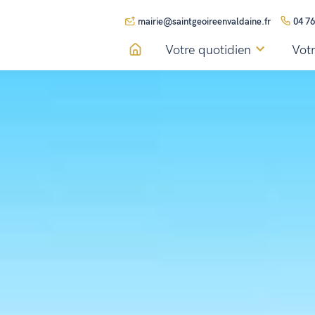
mairie@saintgeoireenvaldaine.fr
04 76
Votre quotidien
Votr