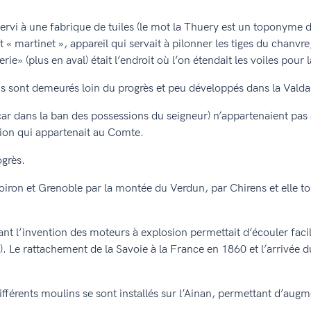
rvi à une fabrique de tuiles (le mot la Thuery est un toponyme de 
« martinet », appareil qui servait à pilonner les tiges du chanvre,
ie» (plus en aval) était l’endroit où l’on étendait les voiles pour 
s sont demeurés loin du progrès et peu développés dans la Valdai
r dans la ban des possessions du seigneur) n’appartenaient pas à d
ation qui appartenait au Comte.
ogrès.
Voiron et Grenoble par la montée du Verdun, par Chirens et elle t
ant l’invention des moteurs à explosion permettait d’écouler faci
. Le rattachement de la Savoie à la France en 1860 et l’arrivée 
ifférents moulins se sont installés sur l’Ainan, permettant d’aug