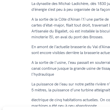
La dynastie des Michal-Ladichère, dés 1830 ju
d’énergie s’est peu à peu organisée de la façon
A la sortie de la Côte d’Ainan (1) une partie de
cartes d’état-major, filait tout droit, traversai
Artisanale du Bigallet, où est installée la bisc
minoterie (5), en aval du pont des Brosses.
En amont de l’actuelle brasserie du Val d’Ainan
sont encore visibles derrière la brasserie actuel
A la sortie de l’usine, l’eau passait en souter
canal continue jusque la grande usine de tissag
l’hydraulique
La puissance de l’eau sur notre petite rivière 
5 mètres, la puissance d’une turbine atteignait
électrique de cinq habitations actuelles. On com
machines a été peu à peu abandonnée.