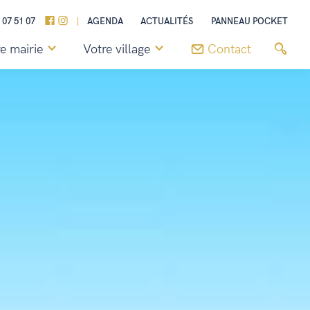
 07 51 07
AGENDA
ACTUALITÉS
PANNEAU POCKET
e mairie
Votre village
Contact