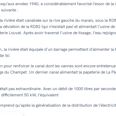
squ’aux années 1940, a considérablement favorisé l’essor de la v
 suivante :
 la rivière était canalisée sur la rive gauche du marais, sous la R
t la déviation de la RD82 (qui n’existait pas) et alimentait l’usine d
uiterie Louvat. Après avoir traversé l’usine de tissage, l’eau rejoig
, la rivière était équipée d’un barrage permettant d’alimenter la 
le (6).
rain pour renforcer le canal dont les vannes sont encore entretenue
e du Champet. Un dernier canal alimentait la papeterie de La Pâle.
n’était pas extraordinaire. Avec un débit de 1000 litres par second
 difficilement 50 kW, l’équivalent
prend qu’après la généralisation de la distribution de l’électricité