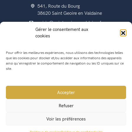
541, Route du Bourg
38620 Saint Geoire en Valdaine
mairie@saintgeoireenvaldaine.fr
Gérer le consentement aux
04 76 07 51 07
cookies
Pour offrir les meilleures expériences, nous utilisons des technologies telles
que les cookies pour stocker et/ou accéder aux informations des appareils
État civil
ainsi qu'enregistrer le comportement de navigation ou les ID uniques sur ce
Titres d’identité
site.
Urbanisme
Recensement militaire
Accepter
Location de salle
Refuser
Conseil Municipal
Voir les préférences
Lettres municipales