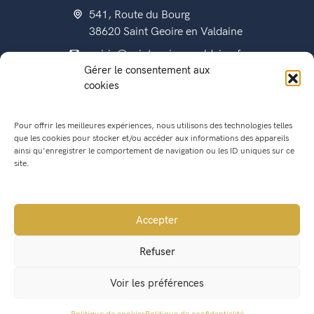
541, Route du Bourg
38620 Saint Geoire en Valdaine
mairie@saintgeoireenvaldaine.fr
Gérer le consentement aux
04 76 07 51 07
cookies
Pour offrir les meilleures expériences, nous utilisons des technologies telles
que les cookies pour stocker et/ou accéder aux informations des appareils
État civil
ainsi qu'enregistrer le comportement de navigation ou les ID uniques sur ce
Titres d’identité
site.
Urbanisme
Recensement militaire
Accepter
Location de salle
Refuser
Conseil Municipal
Voir les préférences
Lettres municipales