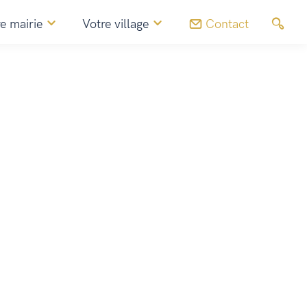
e mairie
Votre village
Contact
Commerces, artisans & agriculteurs
Marizy travaux