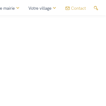
e mairie
Votre village
Contact
Commerces, artisans & agriculteurs
La Petite Guinguette