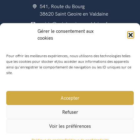
541, Route du Bourg
38620 Saint Geoire en Valdaine
mairie@saintgeoireenvaldaine.fr
Gérer le consentement aux
04 76 07 51 07
cookies
Pour offrir les meilleures expériences, nous utilisons des technologies telles
que les cookies pour stocker et/ou accéder aux informations des appareils
État civil
ainsi qu'enregistrer le comportement de navigation ou les ID uniques sur ce
Titres d’identité
site.
Urbanisme
Recensement militaire
Accepter
Location de salle
Refuser
Conseil Municipal
Voir les préférences
Lettres municipales