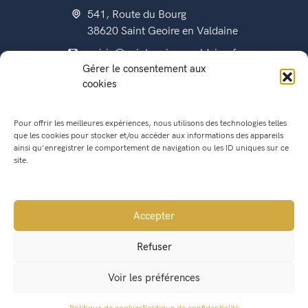
541, Route du Bourg
38620 Saint Geoire en Valdaine
mairie@saintgeoireenvaldaine.fr
Gérer le consentement aux
04 76 07 51 07
cookies
Pour offrir les meilleures expériences, nous utilisons des technologies telles
que les cookies pour stocker et/ou accéder aux informations des appareils
État civil
ainsi qu'enregistrer le comportement de navigation ou les ID uniques sur ce
Titres d’identité
site.
Urbanisme
Recensement militaire
Accepter
Location de salle
Refuser
Conseil Municipal
Voir les préférences
Lettres municipales