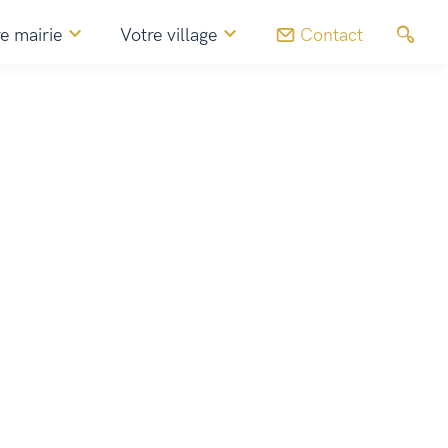
e mairie
Votre village
Contact
Commerces, artisans & agriculteurs
Groupama