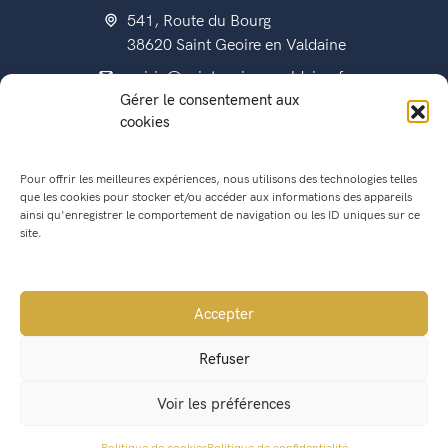
541, Route du Bourg
38620 Saint Geoire en Valdaine
mairie@saintgeoireenvaldaine.fr
Gérer le consentement aux
04 76 07 51 07
cookies
Pour offrir les meilleures expériences, nous utilisons des technologies telles
que les cookies pour stocker et/ou accéder aux informations des appareils
État civil
ainsi qu'enregistrer le comportement de navigation ou les ID uniques sur ce
Titres d’identité
site.
Urbanisme
Recensement militaire
Accepter
Location de salle
Refuser
Conseil Municipal
Voir les préférences
Lettres municipales