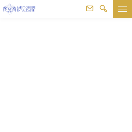
Commerces, artisans & agriculteurs
Event’z