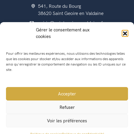
541, Route du Bourg
38620 Saint Geoire en Valdaine
mairie@saintgeoireenvaldaine.fr
Gérer le consentement aux
04 76 07 51 07
cookies
Pour offrir les meilleures expériences, nous utilisons des technologies telles
que les cookies pour stocker et/ou accéder aux informations des appareils
État civil
ainsi qu'enregistrer le comportement de navigation ou les ID uniques sur ce
Titres d’identité
site.
Urbanisme
Recensement militaire
Accepter
Location de salle
Refuser
Conseil Municipal
Voir les préférences
Lettres municipales