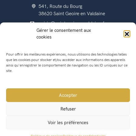
541, Route du Bourg
38620 Saint Geoire en Valdaine
mairie@saintgeoireenvaldaine.fr
Gérer le consentement aux
04 76 07 51 07
cookies
Pour offrir les meilleures expériences, nous utilisons des technologies telles
que les cookies pour stocker et/ou accéder aux informations des appareils
État civil
ainsi qu'enregistrer le comportement de navigation ou les ID uniques sur ce
Titres d’identité
site.
Urbanisme
Recensement militaire
Accepter
Location de salle
Refuser
Conseil Municipal
Voir les préférences
Lettres municipales