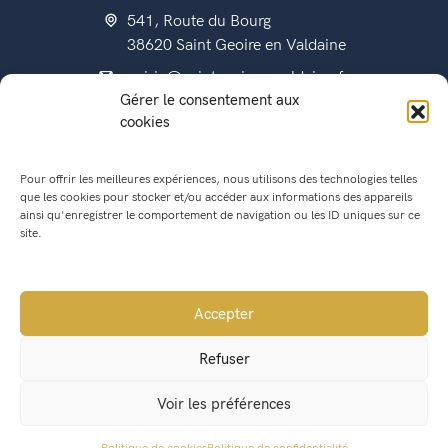
541, Route du Bourg
38620 Saint Geoire en Valdaine
mairie@saintgeoireenvaldaine.fr
Gérer le consentement aux
04 76 07 51 07
cookies
Pour offrir les meilleures expériences, nous utilisons des technologies telles
que les cookies pour stocker et/ou accéder aux informations des appareils
État civil
ainsi qu'enregistrer le comportement de navigation ou les ID uniques sur ce
Titres d’identité
site.
Urbanisme
Recensement militaire
Accepter
Location de salle
Refuser
Conseil Municipal
Voir les préférences
Lettres municipales