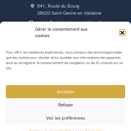
541, Route du Bourg
38620 Saint Geoire en Valdaine
mairie@saintgeoireenvaldaine.fr
Gérer le consentement aux
04 76 07 51 07
cookies
Pour offrir les meilleures expériences, nous utilisons des technologies telles
que les cookies pour stocker et/ou accéder aux informations des appareils
État civil
ainsi qu'enregistrer le comportement de navigation ou les ID uniques sur ce
Titres d’identité
site.
Urbanisme
Recensement militaire
Accepter
Location de salle
Refuser
Conseil Municipal
Voir les préférences
Lettres municipales