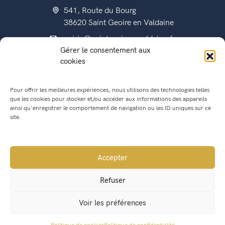
541, Route du Bourg
38620 Saint Geoire en Valdaine
mairie@saintgeoireenvaldaine.fr
Gérer le consentement aux
04 76 07 51 07
cookies
Pour offrir les meilleures expériences, nous utilisons des technologies telles
que les cookies pour stocker et/ou accéder aux informations des appareils
État civil
ainsi qu'enregistrer le comportement de navigation ou les ID uniques sur ce
Titres d’identité
site.
Urbanisme
Recensement militaire
Accepter
Location de salle
Refuser
Conseil Municipal
Voir les préférences
Lettres municipales