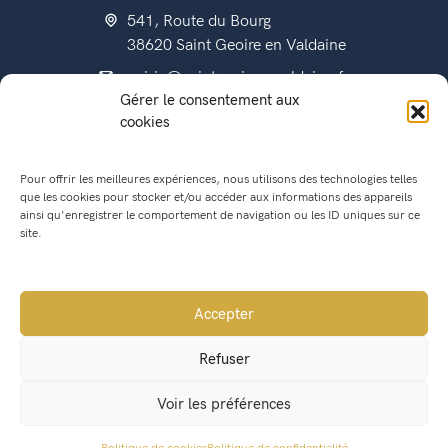
541, Route du Bourg
38620 Saint Geoire en Valdaine
mairie@saintgeoireenvaldaine.fr
Gérer le consentement aux
04 76 07 51 07
cookies
Pour offrir les meilleures expériences, nous utilisons des technologies telles
que les cookies pour stocker et/ou accéder aux informations des appareils
État civil
ainsi qu'enregistrer le comportement de navigation ou les ID uniques sur ce
Titres d’identité
site.
Urbanisme
Recensement militaire
Accepter
Location de salle
Refuser
Conseil Municipal
Voir les préférences
Lettres municipales