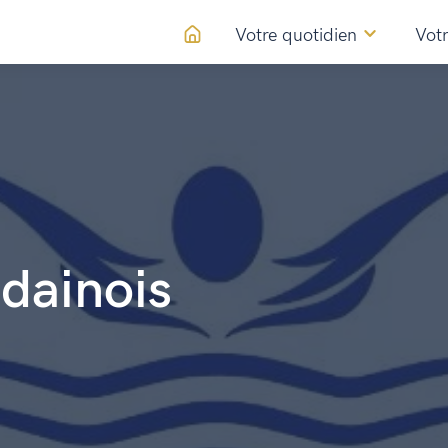
Votre quotidien
Votr
dainois