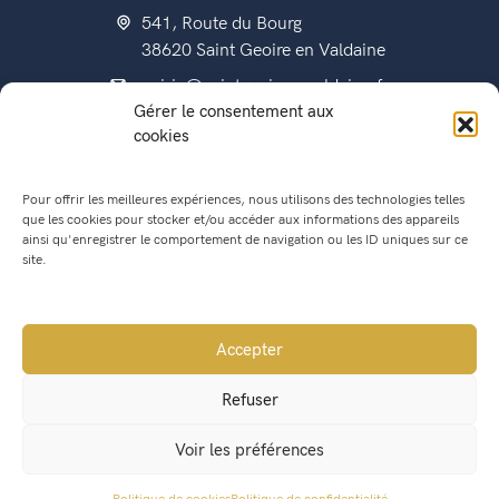
541, Route du Bourg
38620 Saint Geoire en Valdaine
mairie@saintgeoireenvaldaine.fr
Gérer le consentement aux
04 76 07 51 07
cookies
Pour offrir les meilleures expériences, nous utilisons des technologies telles
que les cookies pour stocker et/ou accéder aux informations des appareils
État civil
ainsi qu'enregistrer le comportement de navigation ou les ID uniques sur ce
Titres d’identité
site.
Urbanisme
Recensement militaire
Accepter
Location de salle
Refuser
Conseil Municipal
Voir les préférences
Lettres municipales