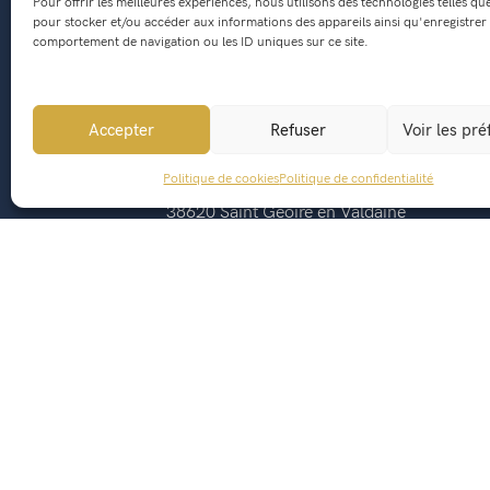
Pour offrir les meilleures expériences, nous utilisons des technologies telles qu
pour stocker et/ou accéder aux informations des appareils ainsi qu'enregistrer 
comportement de navigation ou les ID uniques sur ce site.
Accepter
Refuser
Voir les pr
Mairie de Saint Geoire en Valdaine
Politique de cookies
Politique de confidentialité
541, Route du Bourg
38620 Saint Geoire en Valdaine
mairie@saintgeoireenvaldaine.fr
04 76 07 51 07