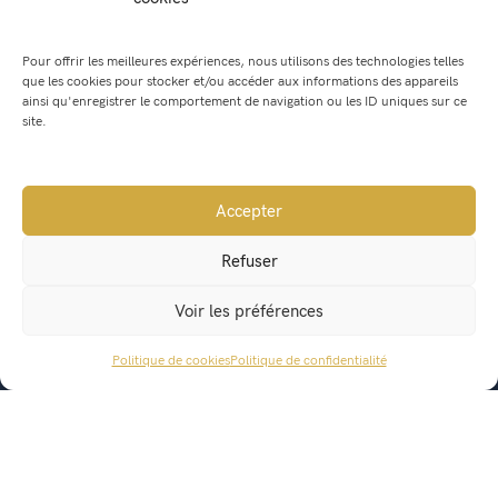
Pierre BONNIN
Pour offrir les meilleures expériences, nous utilisons des technologies telles
que les cookies pour stocker et/ou accéder aux informations des appareils
Gaëlle MACHUS
ainsi qu'enregistrer le comportement de navigation ou les ID uniques sur ce
site.
Jean-Charles BARBERET
Accepter
Refuser
Voir les préférences
Politique de cookies
Politique de confidentialité
ACCÈS RAPIDE